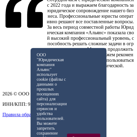
с 2022 года и выражаем благодарность за
юридическое сопровождение нашего биз
неса. Профессиональные юристы операт
ивно решают все поставленные вопросы.
За весь период совместной работы Юрид
ическая компания «Альянс» показала сво
й высокий профессиональный уровень, с
пособность решать сложные задачи в огр
аниченные сроки. Мы рады продолжить
сотрудничество , а также можем рекомен
ООО
довать своим партнерам воспользоваться
"Юридическая
компания
услугами данной юридической.
Альянс"
использует
cookie (файлы с
данными о
прошлых
2026 © ООО «Юридическая компания Альянс».
посещениях
сайта) для
ИНН/КПП: 9200001209 / 920001001
персонализации
сервисов и
удобства
Правила обработки персональных данных
пользователей.
Вы можете
Получить
бесплатную
запретить
консультацию юриста
сохранение